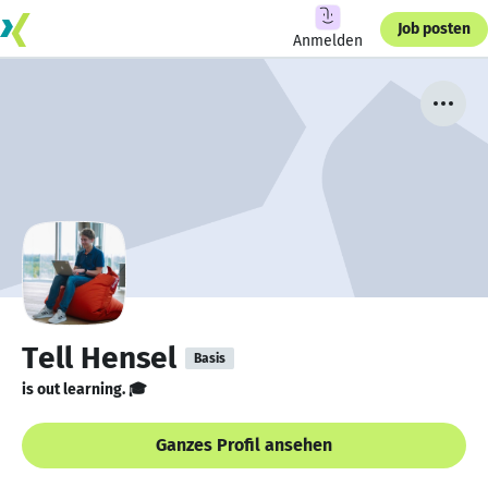
Job posten
Anmelden
Tell Hensel
Basis
is out learning. 🎓
Ganzes Profil ansehen