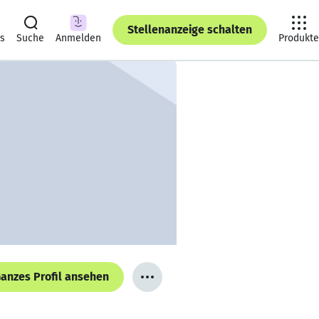
Stellenanzeige schalten
ts
Suche
Anmelden
Produkte
anzes Profil ansehen