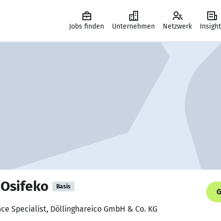
Jobs finden
Unternehmen
Netzwerk
Insigh
Osifeko
Basis
G
nce Specialist, Döllinghareico GmbH & Co. KG