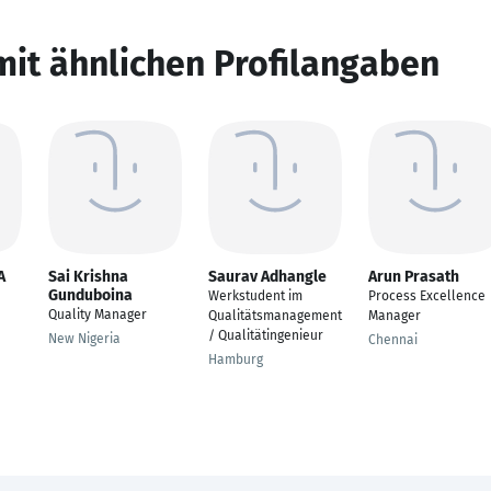
mit ähnlichen Profilangaben
A
Sai Krishna
Saurav Adhangle
Arun Prasath
Gunduboina
Werkstudent im
Process Excellence
Quality Manager
Qualitätsmanagement
Manager
/ Qualitätingenieur
New Nigeria
Chennai
Hamburg