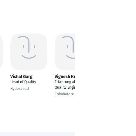
Vishal Garg
Vignesh Kumar
Lukasz Zarski
Head of Quality
Erfahrung als Senior
Product Support
Quality Engineer
Engineer
Hyderabad
Coimbatore
Berlin