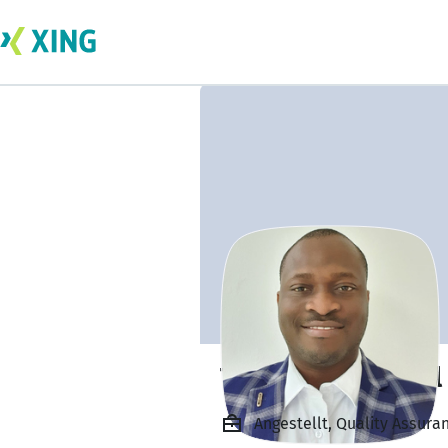
Temitayo Samuel 
Angestellt, Quality Assura