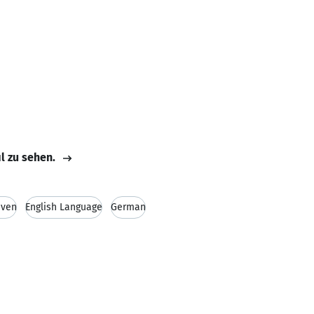
il zu sehen.
iven
English Language
German