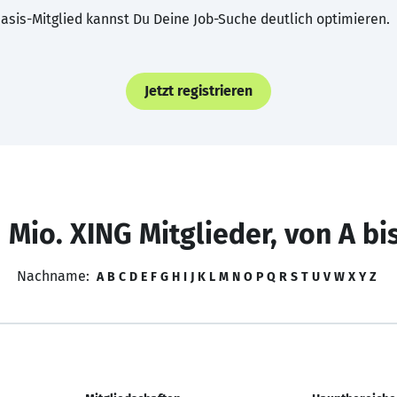
asis-Mitglied kannst Du Deine Job-Suche deutlich optimieren.
Jetzt registrieren
 Mio. XING Mitglieder, von A bi
Nachname:
A
B
C
D
E
F
G
H
I
J
K
L
M
N
O
P
Q
R
S
T
U
V
W
X
Y
Z