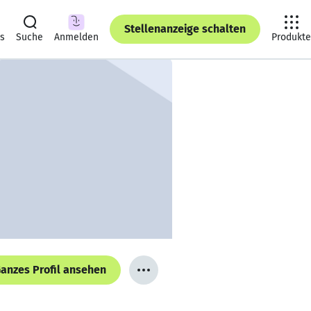
Stellenanzeige schalten
ts
Suche
Anmelden
Produkte
anzes Profil ansehen