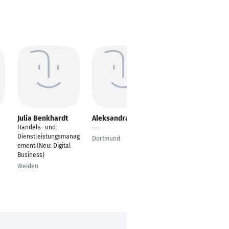
Julia Benkhardt
Aleksandra Obdar
Veronika Wanzeck
Handels- und
---
Online-Marketing
Dienstleistungsmanag
Managerin
Dortmund
ement (Neu: Digital
Lenggries
Business)
Weiden