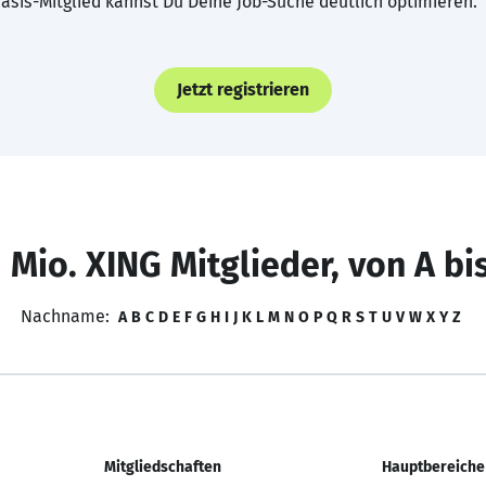
asis-Mitglied kannst Du Deine Job-Suche deutlich optimieren.
Jetzt registrieren
 Mio. XING Mitglieder, von A bi
Nachname:
A
B
C
D
E
F
G
H
I
J
K
L
M
N
O
P
Q
R
S
T
U
V
W
X
Y
Z
Mitgliedschaften
Hauptbereiche