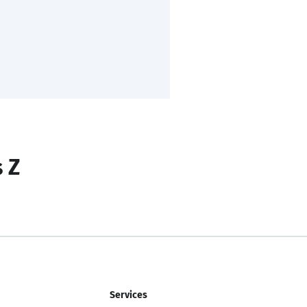
s Z
Services