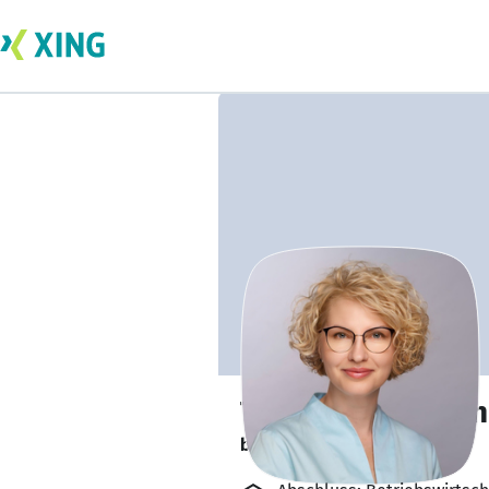
Tetyana Grygore
bildet sich zurzeit weiter. 🎓