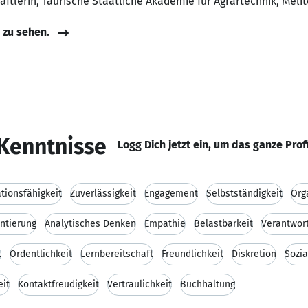
aftlerin, Taurische Staatliche Akademie für Agrartechnik, Meli
e zu sehen.
Kenntnisse
Logg Dich jetzt ein, um das ganze Prof
ionsfähigkeit
Zuverlässigkeit
Engagement
Selbstständigkeit
Org
ntierung
Analytisches Denken
Empathie
Belastbarkeit
Verantwor
t
Ordentlichkeit
Lernbereitschaft
Freundlichkeit
Diskretion
Sozi
eit
Kontaktfreudigkeit
Vertraulichkeit
Buchhaltung