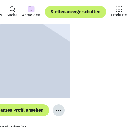
Stellenanzeige schalten
ts
Suche
Anmelden
Produkte
anzes Profil ansehen