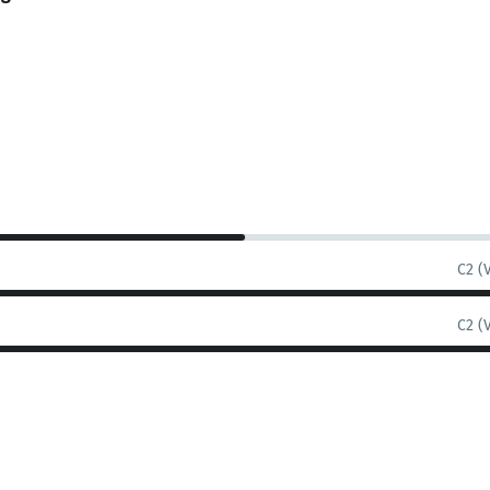
C2 (
C2 (