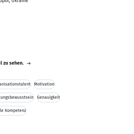
topol, Ukraine
il zu sehen.
anisationstalent
Motivation
tungsbewusstsein
Genauigkeit
ale Kompetenz