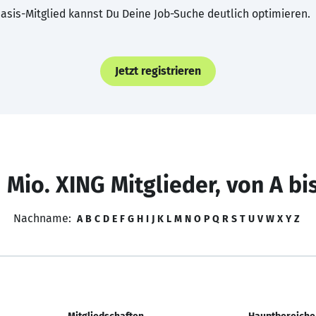
asis-Mitglied kannst Du Deine Job-Suche deutlich optimieren.
Jetzt registrieren
 Mio. XING Mitglieder, von A bi
Nachname:
A
B
C
D
E
F
G
H
I
J
K
L
M
N
O
P
Q
R
S
T
U
V
W
X
Y
Z