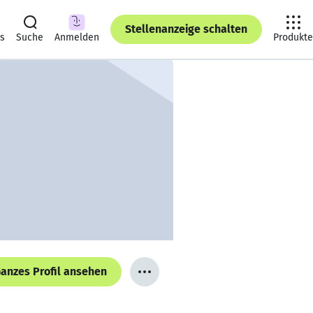
Stellenanzeige schalten
ts
Suche
Anmelden
Produkte
anzes Profil ansehen