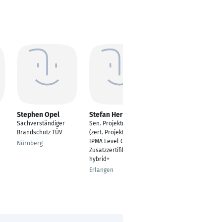
Stephen Opel
Stefan Herrmann
Holger Dreher
Sachverständiger
Sen. Projektmanager
Projektmanager
Brandschutz TÜV
(zert. Projektmanager
Fabrikplanung
IPMA Level C)
Nürnberg
Dießen am Ammersee
Zusatzzertifikat
hybrid+
Erlangen