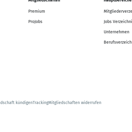
Mitgliedschaften
Hauptbereiche
Premium
Mitgliederverz
ProJobs
Jobs Verzeichn
Unternehmen
Berufsverzeich
edschaft kündigen
Tracking
Mitgliedschaften widerrufen