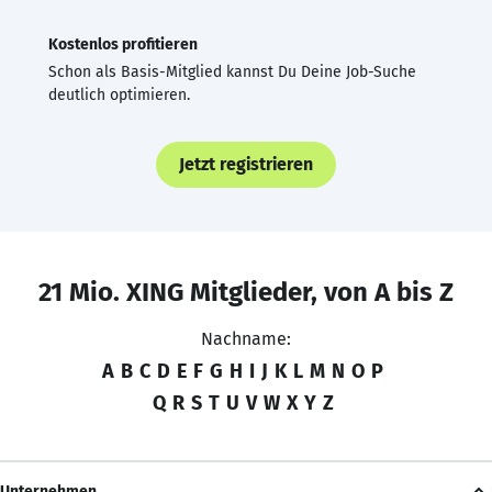
Kostenlos profitieren
Schon als Basis-Mitglied kannst Du Deine Job-Suche
deutlich optimieren.
Jetzt registrieren
21 Mio. XING Mitglieder, von A bis Z
Nachname:
A
B
C
D
E
F
G
H
I
J
K
L
M
N
O
P
Q
R
S
T
U
V
W
X
Y
Z
Unternehmen