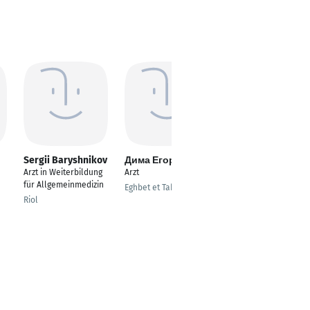
Sergii Baryshnikov
Дима Егоров
Kirsten Kliem
Arzt in Weiterbildung
Arzt
Fachärztin für
für Allgemeinmedizin
Arbeitsmedizin und
Eghbet et Tahta
Allgemeinmedizin
Riol
Köln