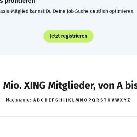
s profitieren
asis-Mitglied kannst Du Deine Job-Suche deutlich optimieren.
Jetzt registrieren
 Mio. XING Mitglieder, von A bi
Nachname:
A
B
C
D
E
F
G
H
I
J
K
L
M
N
O
P
Q
R
S
T
U
V
W
X
Y
Z