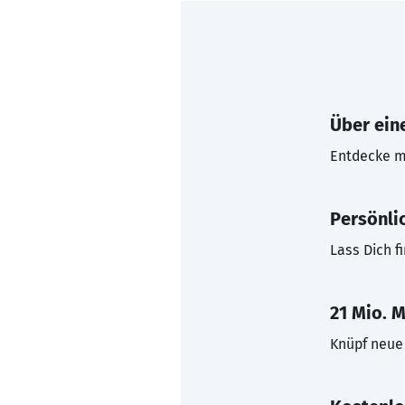
Über eine
Entdecke mi
Persönli
Lass Dich f
21 Mio. M
Knüpf neue 