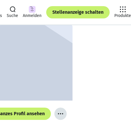
Stellenanzeige schalten
ts
Suche
Anmelden
Produkte
anzes Profil ansehen