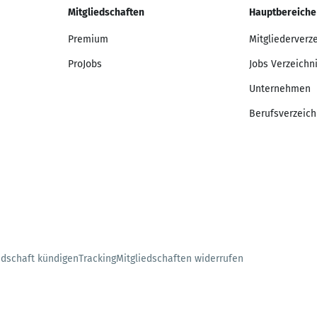
Mitgliedschaften
Hauptbereiche
Premium
Mitgliederverz
ProJobs
Jobs Verzeichn
Unternehmen
Berufsverzeich
edschaft kündigen
Tracking
Mitgliedschaften widerrufen