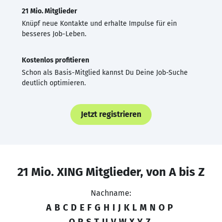
21 Mio. Mitglieder
Knüpf neue Kontakte und erhalte Impulse für ein
besseres Job-Leben.
Kostenlos profitieren
Schon als Basis-Mitglied kannst Du Deine Job-Suche
deutlich optimieren.
Jetzt registrieren
21 Mio. XING Mitglieder, von A bis Z
Nachname:
A
B
C
D
E
F
G
H
I
J
K
L
M
N
O
P
Q
R
S
T
U
V
W
X
Y
Z