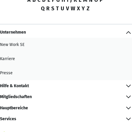
Q
R
S
T
U
V
W
X
Y
Z
Unternehmen
New Work SE
Karriere
Presse
Hilfe & Kontakt
Mitgliedschaften
Hauptbereiche
Services