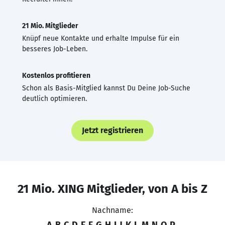
21 Mio. Mitglieder
Knüpf neue Kontakte und erhalte Impulse für ein
besseres Job-Leben.
Kostenlos profitieren
Schon als Basis-Mitglied kannst Du Deine Job-Suche
deutlich optimieren.
Jetzt registrieren
21 Mio. XING Mitglieder, von A bis Z
Nachname:
A
B
C
D
E
F
G
H
I
J
K
L
M
N
O
P