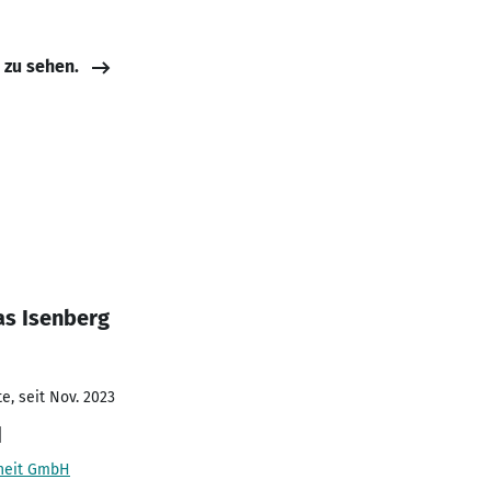
e zu sehen.
as Isenberg
e, seit Nov. 2023
d
dheit GmbH