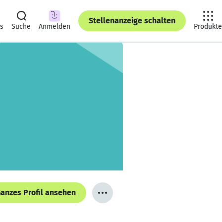
Stellenanzeige schalten
ts
Suche
Anmelden
Produkte
anzes Profil ansehen