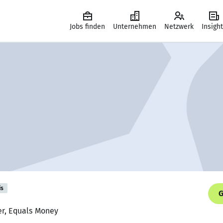
Jobs finden
Unternehmen
Netzwerk
Insigh
is
G
er, Equals Money