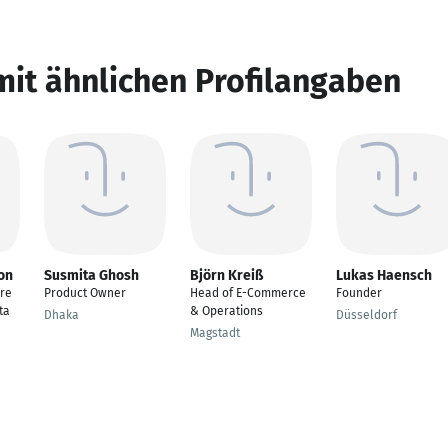
mit ähnlichen Profilangaben
on
Susmita Ghosh
Björn Kreiß
Lukas Haensch
re
Product Owner
Head of E-Commerce
Founder
ta
& Operations
Dhaka
Düsseldorf
Magstadt