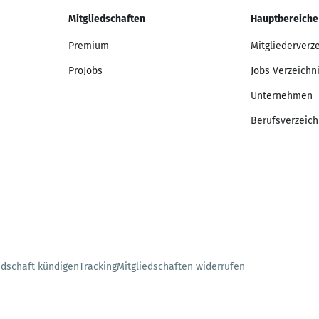
Mitgliedschaften
Hauptbereiche
Premium
Mitgliederverz
ProJobs
Jobs Verzeichn
Unternehmen
Berufsverzeich
edschaft kündigen
Tracking
Mitgliedschaften widerrufen