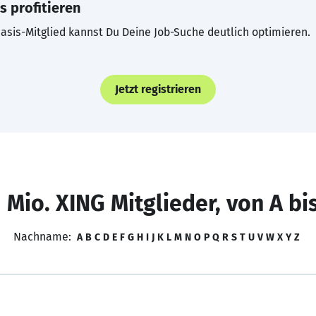
s profitieren
asis-Mitglied kannst Du Deine Job-Suche deutlich optimieren.
Jetzt registrieren
 Mio. XING Mitglieder, von A bi
Nachname:
A
B
C
D
E
F
G
H
I
J
K
L
M
N
O
P
Q
R
S
T
U
V
W
X
Y
Z