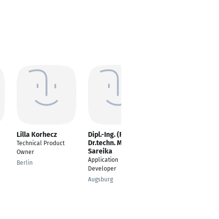
Lilla Korhecz
Dipl.-Ing. (FH)
Melina Müller
Dr.techn. Markus
Technical Product
Digital Project
Sareika
Owner
Manager
Application
Berlin
Hamburg
Developer
Augsburg