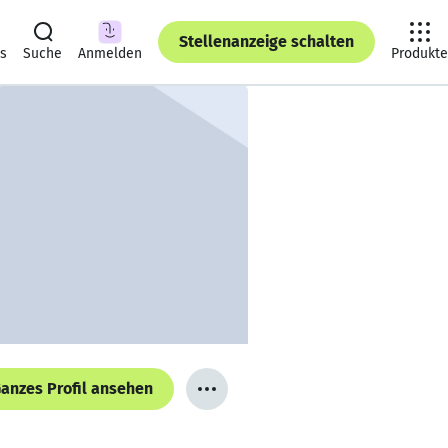
Stellenanzeige schalten
ts
Suche
Anmelden
Produkte
anzes Profil ansehen