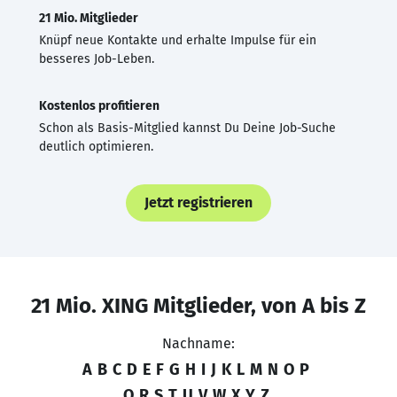
21 Mio. Mitglieder
Knüpf neue Kontakte und erhalte Impulse für ein
besseres Job-Leben.
Kostenlos profitieren
Schon als Basis-Mitglied kannst Du Deine Job-Suche
deutlich optimieren.
Jetzt registrieren
21 Mio. XING Mitglieder, von A bis Z
Nachname:
A
B
C
D
E
F
G
H
I
J
K
L
M
N
O
P
Q
R
S
T
U
V
W
X
Y
Z