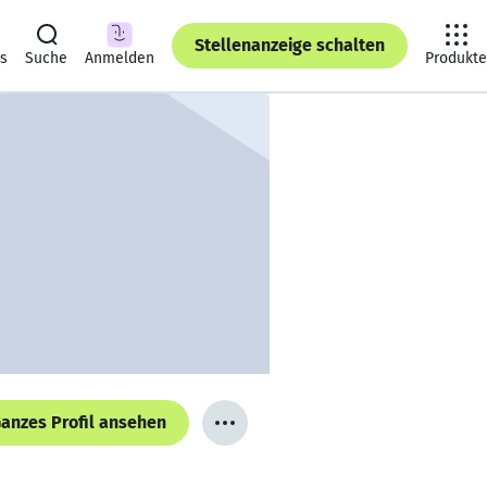
Stellenanzeige schalten
ts
Suche
Anmelden
Produkte
anzes Profil ansehen