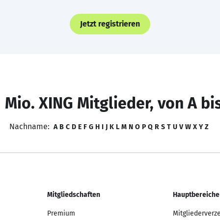
Jetzt registrieren
 Mio. XING Mitglieder, von A bi
Nachname:
A
B
C
D
E
F
G
H
I
J
K
L
M
N
O
P
Q
R
S
T
U
V
W
X
Y
Z
Mitgliedschaften
Hauptbereiche
Premium
Mitgliederverz