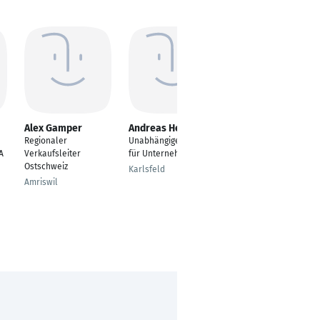
Alex Gamper
Andreas Herres
Christof Padberg
Regionaler
Unabhängiger Berater
selbständiger
A
Verkaufsleiter
für Unternehmen
Verkaufsleiter
Ostschweiz
Hausverwaltungen
Karlsfeld
und private
Amriswil
Eigentümer
Winterberg