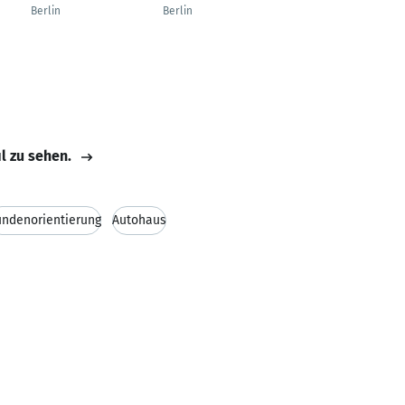
Customer Intelligence
Berlin
Berlin
Bern
il zu sehen.
ndenorientierung
Autohaus