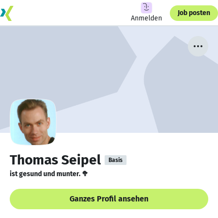
Job posten
Anmelden
Thomas Seipel
Basis
ist gesund und munter. 🥦
Ganzes Profil ansehen