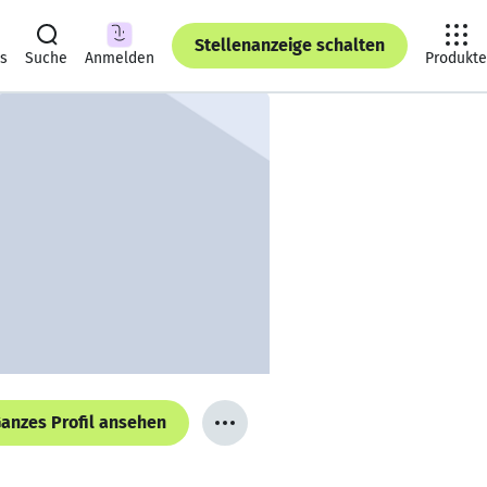
Stellenanzeige schalten
ts
Suche
Anmelden
Produkte
anzes Profil ansehen