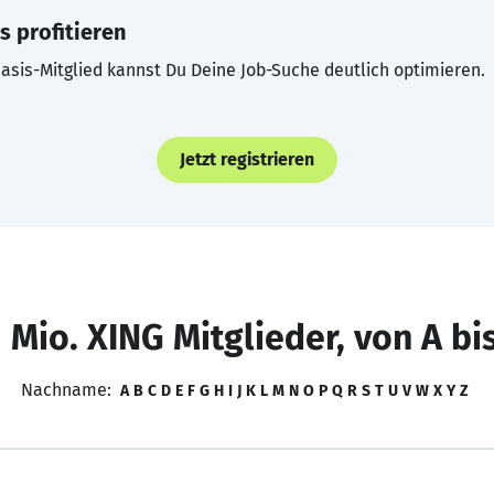
s profitieren
asis-Mitglied kannst Du Deine Job-Suche deutlich optimieren.
Jetzt registrieren
 Mio. XING Mitglieder, von A bi
Nachname:
A
B
C
D
E
F
G
H
I
J
K
L
M
N
O
P
Q
R
S
T
U
V
W
X
Y
Z