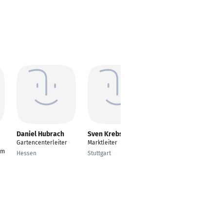
Daniel Hubrach
Sven Krebs
Volkan Duyar-
Özkan
Gartencenterleiter
Marktleiter
Betriebswirtschaftsle
om
Hessen
Stuttgart
hre
Lorsch