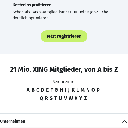
Kostenlos profitieren
Schon als Basis-Mitglied kannst Du Deine Job-Suche
deutlich optimieren.
Jetzt registrieren
21 Mio. XING Mitglieder, von A bis Z
Nachname:
A
B
C
D
E
F
G
H
I
J
K
L
M
N
O
P
Q
R
S
T
U
V
W
X
Y
Z
Unternehmen