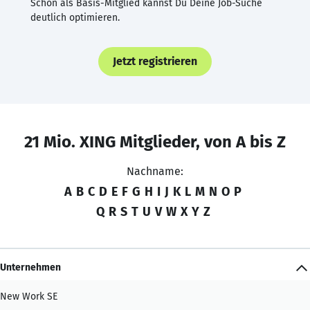
Schon als Basis-Mitglied kannst Du Deine Job-Suche
deutlich optimieren.
Jetzt registrieren
21 Mio. XING Mitglieder, von A bis Z
Nachname:
A
B
C
D
E
F
G
H
I
J
K
L
M
N
O
P
Q
R
S
T
U
V
W
X
Y
Z
Unternehmen
New Work SE