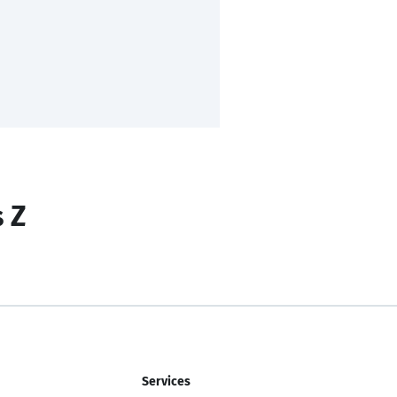
s Z
Services