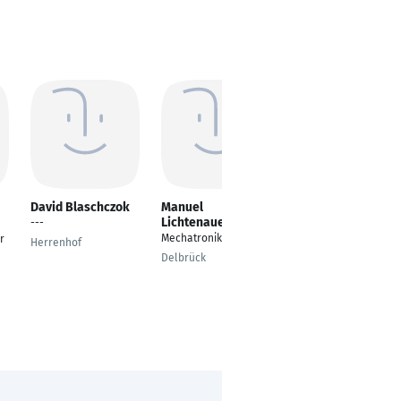
David Blaschczok
Manuel
Florian Dorfhuber
Lichtenauer
---
---
Mechatroniker
r
Herrenhof
Traunreut
Delbrück