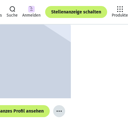
Stellenanzeige schalten
ts
Suche
Anmelden
Produkte
anzes Profil ansehen