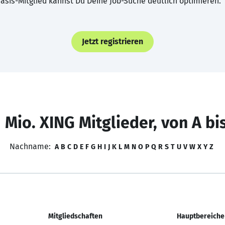
asis-Mitglied kannst Du Deine Job-Suche deutlich optimieren.
Jetzt registrieren
 Mio. XING Mitglieder, von A bi
Nachname:
A
B
C
D
E
F
G
H
I
J
K
L
M
N
O
P
Q
R
S
T
U
V
W
X
Y
Z
Mitgliedschaften
Hauptbereiche