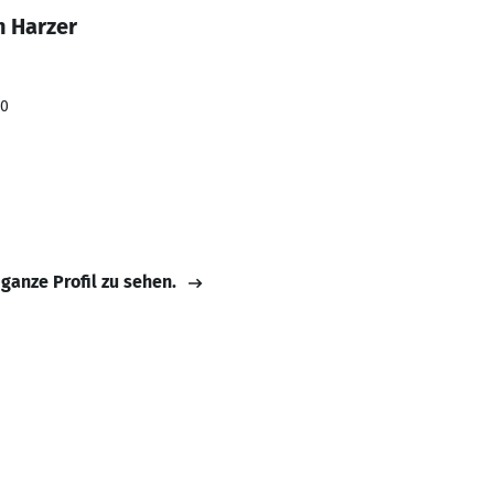
n Harzer
20
 ganze Profil zu sehen.