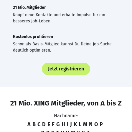
21 Mio. Mitglieder
Knüpf neue Kontakte und erhalte Impulse für ein
besseres Job-Leben.
Kostenlos profitieren
Schon als Basis-Mitglied kannst Du Deine Job-Suche
deutlich optimieren.
Jetzt registrieren
21 Mio. XING Mitglieder, von A bis Z
Nachname:
A
B
C
D
E
F
G
H
I
J
K
L
M
N
O
P