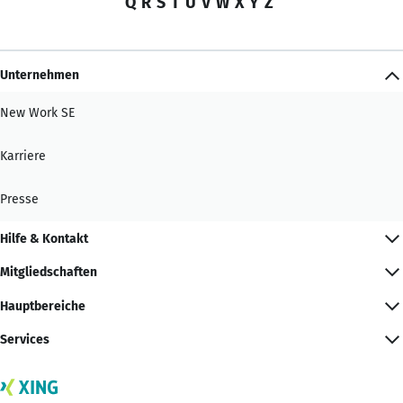
Q
R
S
T
U
V
W
X
Y
Z
Unternehmen
New Work SE
Karriere
Presse
Hilfe & Kontakt
Mitgliedschaften
Hauptbereiche
Services