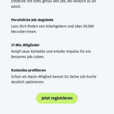
Entdecke mit XING genau den Job, der wirklich zu Dir
passt.
Persönliche Job-Angebote
Lass Dich finden von Arbeitgebern und über 20.000
Recruiter·innen.
21 Mio. Mitglieder
Knüpf neue Kontakte und erhalte Impulse für ein
besseres Job-Leben.
Kostenlos profitieren
Schon als Basis-Mitglied kannst Du Deine Job-Suche
deutlich optimieren.
Jetzt registrieren