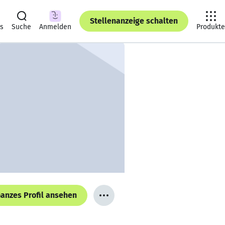
Stellenanzeige schalten
ts
Suche
Anmelden
Produkte
anzes Profil ansehen