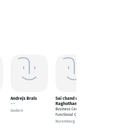
Andrejs Brals
Sai chand reddy
Wolfgang Bauer
Raghotham
---
Abteilungsleiter
Business Central
Trockensortiment
Gedern
Functional Consultant
Straubing
Nuremberg