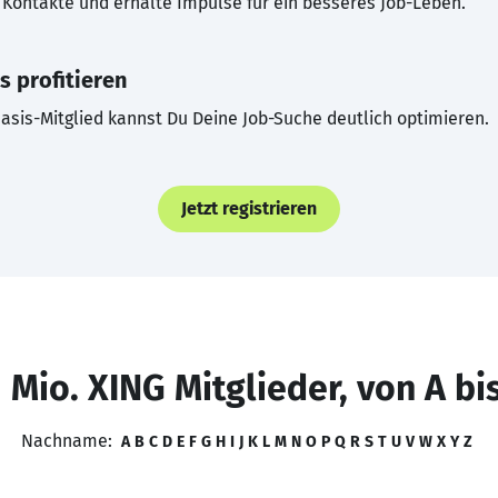
Kontakte und erhalte Impulse für ein besseres Job-Leben.
s profitieren
asis-Mitglied kannst Du Deine Job-Suche deutlich optimieren.
Jetzt registrieren
 Mio. XING Mitglieder, von A bi
Nachname:
A
B
C
D
E
F
G
H
I
J
K
L
M
N
O
P
Q
R
S
T
U
V
W
X
Y
Z