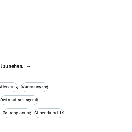
il zu sehen.
stleistung
Wareneingang
Distributionslogistik
Tourenplanung
Stipendium IHK