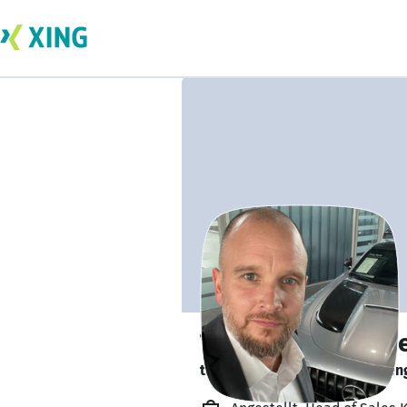
Tim Hünschemey
tim.huenschemeyer@auto-seng