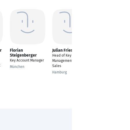
r
Florian
Julian Fries
Andres Contreras
Steigenberger
Erhardt
Head of Key Account
Key Account Manager
Head of Inside Sales
Management New
t
/ Vertriebsleiter
Sales
München
Innendienst & Key
Hamburg
Account Management
Meckenheim