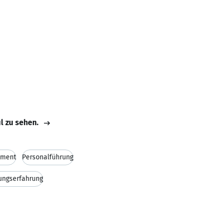
il zu sehen.
ement
Personalführung
ungserfahrung