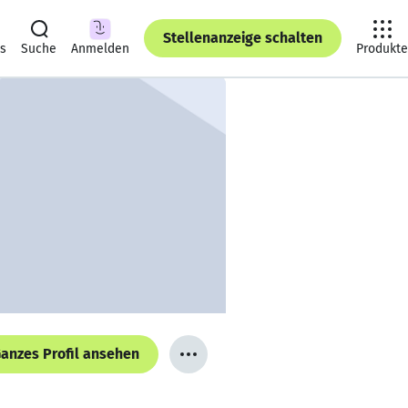
Stellenanzeige schalten
ts
Suche
Anmelden
Produkte
anzes Profil ansehen