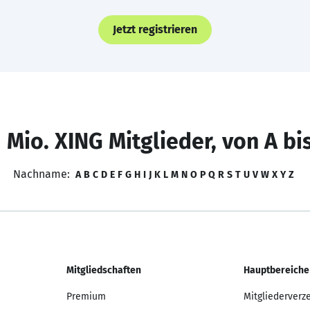
Jetzt registrieren
 Mio. XING Mitglieder, von A bi
Nachname:
A
B
C
D
E
F
G
H
I
J
K
L
M
N
O
P
Q
R
S
T
U
V
W
X
Y
Z
Mitgliedschaften
Hauptbereiche
Premium
Mitgliederverz