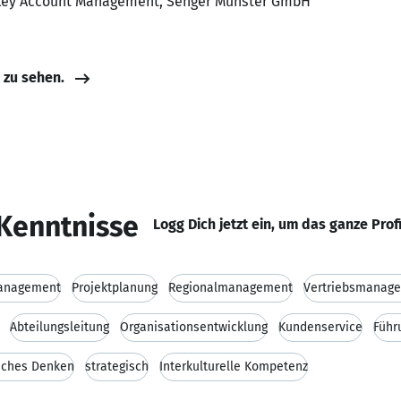
s Key Account Management, Senger Münster GmbH
e zu sehen.
Kenntnisse
Logg Dich jetzt ein, um das ganze Prof
anagement
Projektplanung
Regionalmanagement
Vertriebsmanag
Abteilungsleitung
Organisationsentwicklung
Kundenservice
Führ
sches Denken
strategisch
Interkulturelle Kompetenz