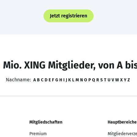
Jetzt registrieren
 Mio. XING Mitglieder, von A bi
Nachname:
A
B
C
D
E
F
G
H
I
J
K
L
M
N
O
P
Q
R
S
T
U
V
W
X
Y
Z
Mitgliedschaften
Hauptbereiche
Premium
Mitgliederverz