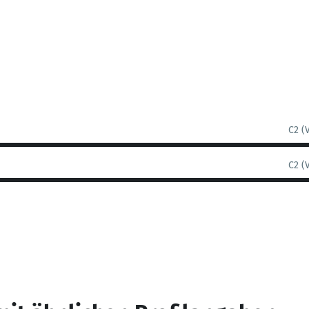
C2 (
C2 (