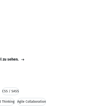
il zu sehen.
CSS / SASS
t Thinking
Agile Collaboration