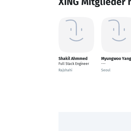
XING Mitglieder 
Shakil Ahmmed
Myungwoo Yan
Full Stack Engineer
---
Rajshahi
Seoul