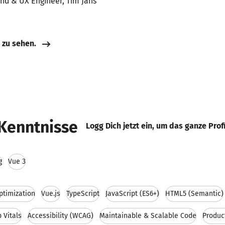
end & UX Engineer, Tim Jans
e zu sehen.
Kenntnisse
Logg Dich jetzt ein, um das ganze Prof
g
Vue 3
timization
Vue.js
TypeScript
JavaScript (ES6+)
HTML5 (Semantic)
 Vitals
Accessibility (WCAG)
Maintainable & Scalable Code
Produc