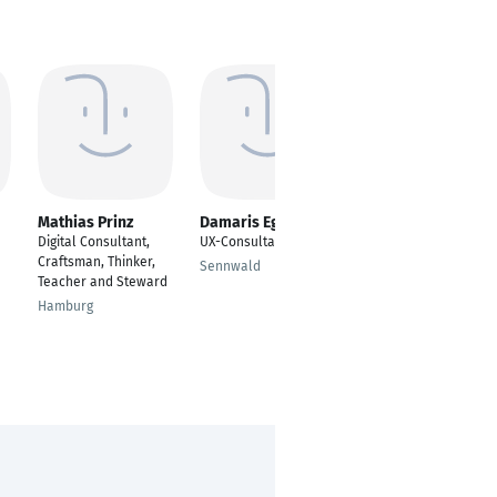
Mathias Prinz
Damaris Egloff
André Huf
Digital Consultant,
UX-Consultant
Entwickler
Craftsman, Thinker,
Sennwald
Köln
Teacher and Steward
Hamburg