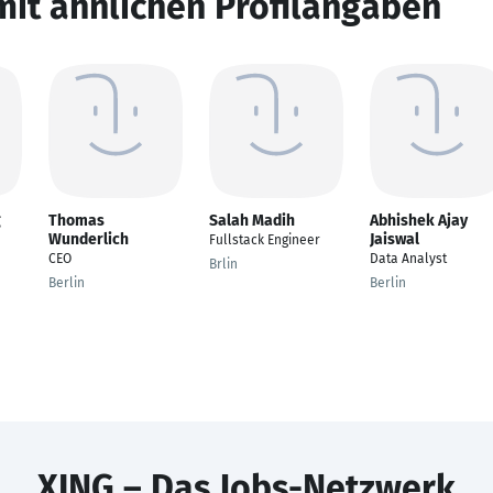
mit ähnlichen Profilangaben
g
Thomas
Salah Madih
Abhishek Ajay
Wunderlich
Jaiswal
Fullstack Engineer
CEO
Data Analyst
Brlin
Berlin
Berlin
XING – Das Jobs-Netzwerk