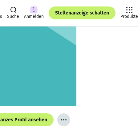
Stellenanzeige schalten
ts
Suche
Anmelden
Produkte
anzes Profil ansehen