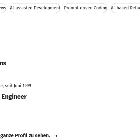
ews
AI-assisted Development
Prompt-driven Coding
AI-based Refa
ans
, seit Juni 1999
 Engineer
 ganze Profil zu sehen.