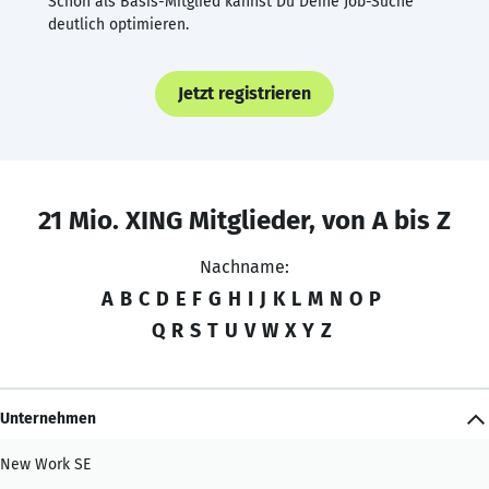
Schon als Basis-Mitglied kannst Du Deine Job-Suche
deutlich optimieren.
Jetzt registrieren
21 Mio. XING Mitglieder, von A bis Z
Nachname:
A
B
C
D
E
F
G
H
I
J
K
L
M
N
O
P
Q
R
S
T
U
V
W
X
Y
Z
Unternehmen
New Work SE