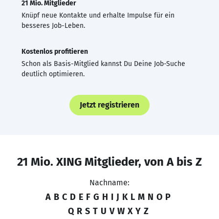
21 Mio. Mitglieder
Knüpf neue Kontakte und erhalte Impulse für ein
besseres Job-Leben.
Kostenlos profitieren
Schon als Basis-Mitglied kannst Du Deine Job-Suche
deutlich optimieren.
Jetzt registrieren
21 Mio. XING Mitglieder, von A bis Z
Nachname:
A
B
C
D
E
F
G
H
I
J
K
L
M
N
O
P
Q
R
S
T
U
V
W
X
Y
Z