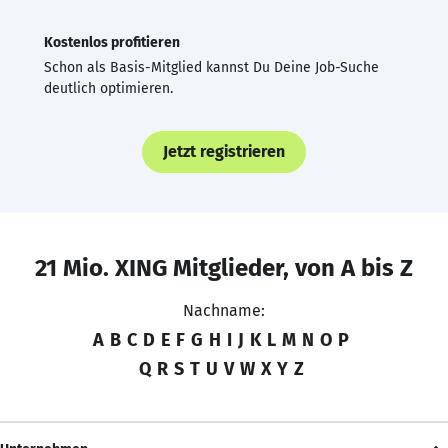
Kostenlos profitieren
Schon als Basis-Mitglied kannst Du Deine Job-Suche
deutlich optimieren.
Jetzt registrieren
21 Mio. XING Mitglieder, von A bis Z
Nachname:
A
B
C
D
E
F
G
H
I
J
K
L
M
N
O
P
Q
R
S
T
U
V
W
X
Y
Z