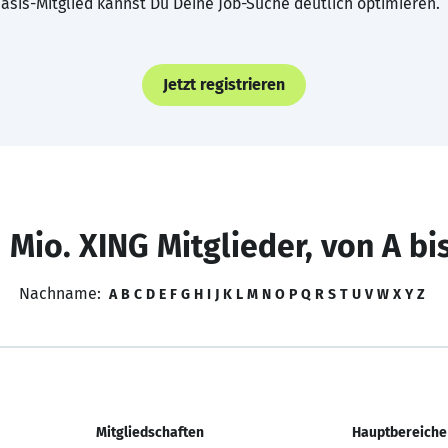
asis-Mitglied kannst Du Deine Job-Suche deutlich optimieren.
Jetzt registrieren
 Mio. XING Mitglieder, von A bi
Nachname:
A
B
C
D
E
F
G
H
I
J
K
L
M
N
O
P
Q
R
S
T
U
V
W
X
Y
Z
Mitgliedschaften
Hauptbereiche