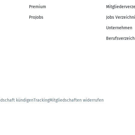
Premium
Mitgliederverz
ProJobs
Jobs Verzeichn
Unternehmen
Berufsverzeich
edschaft kündigen
Tracking
Mitgliedschaften widerrufen