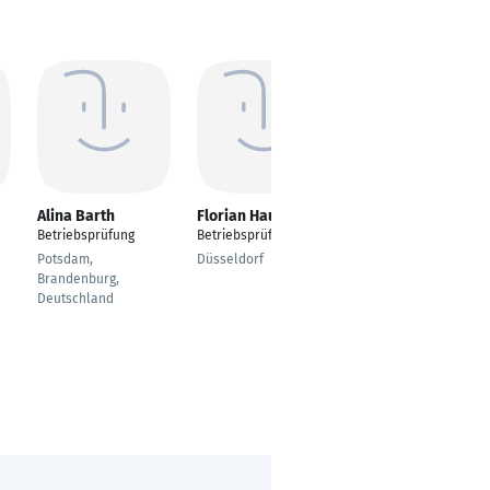
Alina Barth
Florian Hauchwitz
Eduardo Correia
Betriebsprüfung
Betriebsprüfung
SAP S/4Hana
Fachmodul "MM"
Potsdam,
Düsseldorf
Materials
Brandenburg,
Management
Deutschland
(Materialwirtschaft &
Logistik)
Witten