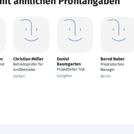
mit ähnlichen Profilangaben
nn
Christian Müller
Daniel
Bernd Naber
Baumgarten
and
Betriebsprüfer für
Preproduction
Projektleiter TGA
Großbetriebe
Manager
Salzgitter
Gießen
Berlin