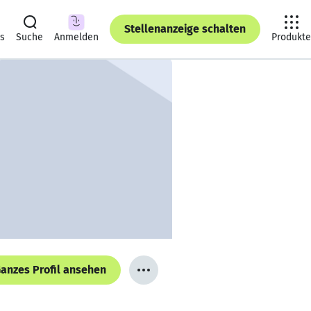
Stellenanzeige schalten
ts
Suche
Anmelden
Produkte
anzes Profil ansehen