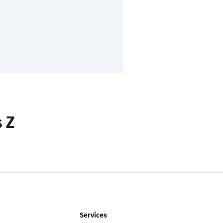
s Z
Services