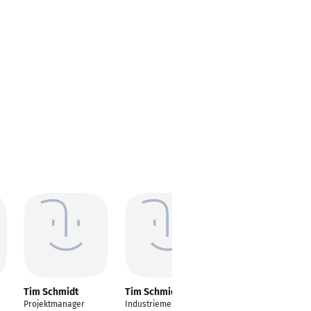
Tim Schmidt
Tim Schmidt
Tim Schmidt
Projektmanager
Industriemeister/Abte
Maler & Lackierer -