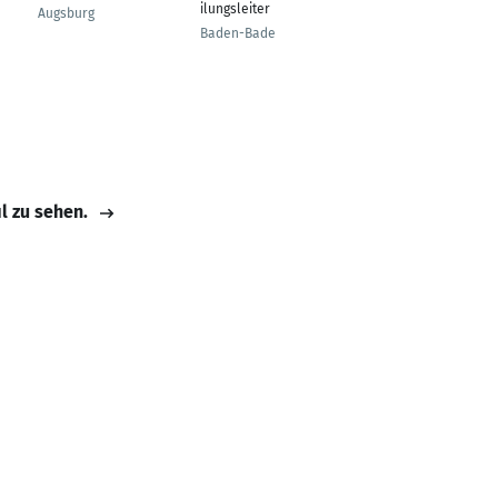
ilungsleiter
Fachbereich
Augsburg
Gestaltung &
Baden-Baden
Instandhaltung
Borken
il zu sehen.