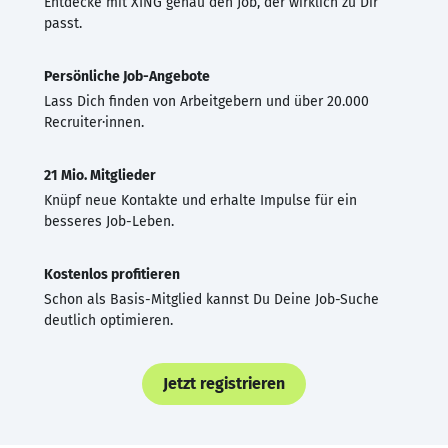
Entdecke mit XING genau den Job, der wirklich zu Dir
passt.
Persönliche Job-Angebote
Lass Dich finden von Arbeitgebern und über 20.000
Recruiter·innen.
21 Mio. Mitglieder
Knüpf neue Kontakte und erhalte Impulse für ein
besseres Job-Leben.
Kostenlos profitieren
Schon als Basis-Mitglied kannst Du Deine Job-Suche
deutlich optimieren.
Jetzt registrieren