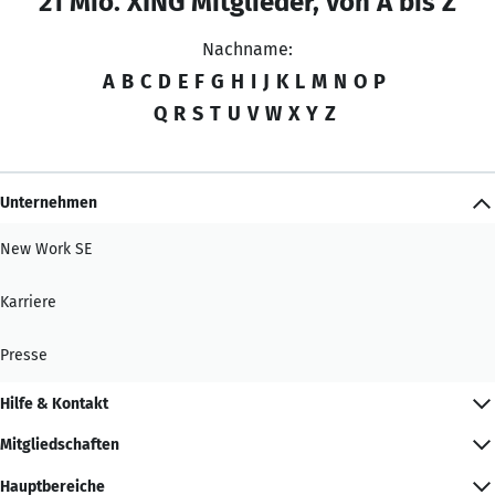
21 Mio. XING Mitglieder, von A bis Z
Nachname:
A
B
C
D
E
F
G
H
I
J
K
L
M
N
O
P
Q
R
S
T
U
V
W
X
Y
Z
Unternehmen
New Work SE
Karriere
Presse
Hilfe & Kontakt
Mitgliedschaften
Hauptbereiche