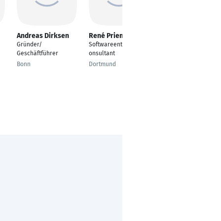
Andreas Dirksen
René Priem
Arnaud Le Lannic
Gründer/
Softwareentwickler/C
Director of Product
Geschäftführer
onsultant
Management
Consumer and
Bonn
Dortmund
Industrial tracking
Thalwil