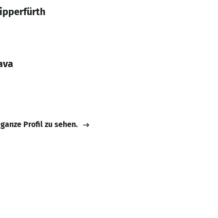
ipperfürth
ava
 ganze Profil zu sehen.