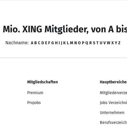
 Mio. XING Mitglieder, von A bi
Nachname:
A
B
C
D
E
F
G
H
I
J
K
L
M
N
O
P
Q
R
S
T
U
V
W
X
Y
Z
Mitgliedschaften
Hauptbereiche
Premium
Mitgliederverz
ProJobs
Jobs Verzeichn
Unternehmen
Berufsverzeich