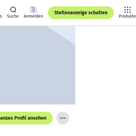
Stellenanzeige schalten
ts
Suche
Anmelden
Produkte
anzes Profil ansehen