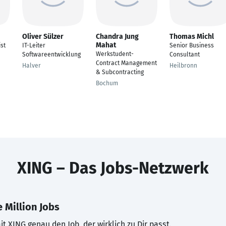
Oliver Sülzer
Chandra Jung
Thomas Michl
Mahat
ist
IT-Leiter
Senior Business
Werkstudent-
Softwareentwicklung
Consultant
Contract Management
Halver
Heilbronn
& Subcontracting
Bochum
XING – Das Jobs-Netzwerk
 Million Jobs
t XING genau den Job, der wirklich zu Dir passt.