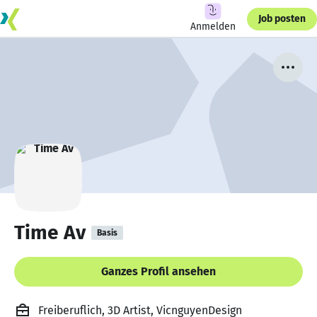
Job posten
Anmelden
Time Av
Basis
Ganzes Profil ansehen
Freiberuflich, 3D Artist, VicnguyenDesign