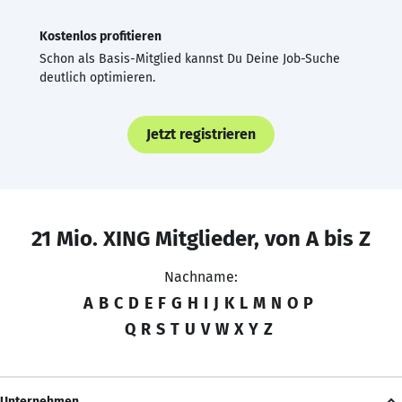
Kostenlos profitieren
Schon als Basis-Mitglied kannst Du Deine Job-Suche
deutlich optimieren.
Jetzt registrieren
21 Mio. XING Mitglieder, von A bis Z
Nachname:
A
B
C
D
E
F
G
H
I
J
K
L
M
N
O
P
Q
R
S
T
U
V
W
X
Y
Z
Unternehmen