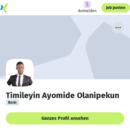
Job posten
Anmelden
Timileyin Ayomide Olanipekun
Basis
Ganzes Profil ansehen