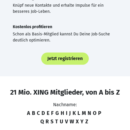
Knüpf neue Kontakte und erhalte Impulse für ein
besseres Job-Leben.
Kostenlos profitieren
Schon als Basis-Mitglied kannst Du Deine Job-Suche
deutlich optimieren.
Jetzt registrieren
21 Mio. XING Mitglieder, von A bis Z
Nachname:
A
B
C
D
E
F
G
H
I
J
K
L
M
N
O
P
Q
R
S
T
U
V
W
X
Y
Z