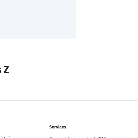
s Z
Services