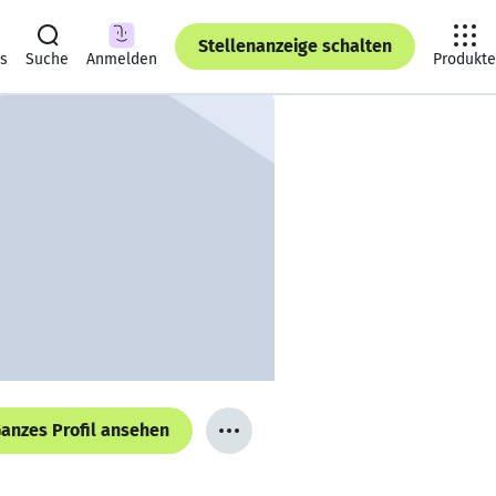
Stellenanzeige schalten
ts
Suche
Anmelden
Produkte
anzes Profil ansehen