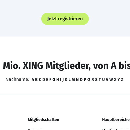
Jetzt registrieren
 Mio. XING Mitglieder, von A bi
Nachname:
A
B
C
D
E
F
G
H
I
J
K
L
M
N
O
P
Q
R
S
T
U
V
W
X
Y
Z
Mitgliedschaften
Hauptbereiche