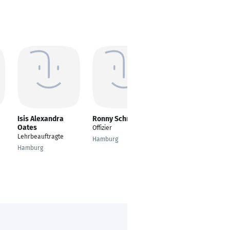
Isis Alexandra
Ronny Schmitz
Svenja Zadow
Oates
Offizier
Agrarökonomie
Lehrbeauftragte
Hamburg
Hamburg
Hamburg