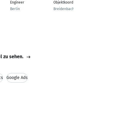
Engineer
Objektkoordination
Driedorf
Berlin
Breidenbach
il zu sehen.
cs
Google Ads