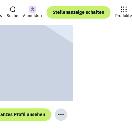
Stellenanzeige schalten
ts
Suche
Anmelden
Produkte
anzes Profil ansehen