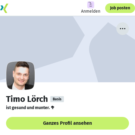
Job posten
Anmelden
Timo Lörch
Basis
ist gesund und munter. 🥦
Ganzes Profil ansehen