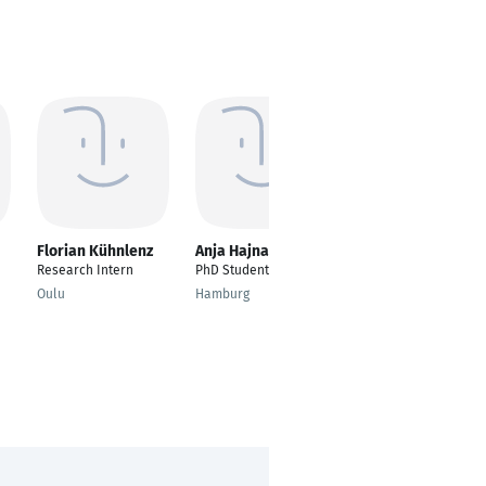
Florian Kühnlenz
Anja Hajnal
Felix Mauerhoff
Research Intern
PhD Student
PhD-Student
Oulu
Hamburg
Berlin