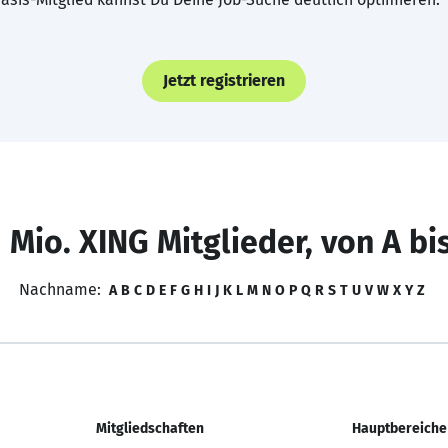
Jetzt registrieren
 Mio. XING Mitglieder, von A bi
Nachname:
A
B
C
D
E
F
G
H
I
J
K
L
M
N
O
P
Q
R
S
T
U
V
W
X
Y
Z
Mitgliedschaften
Hauptbereiche