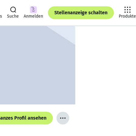
Stellenanzeige schalten
ts
Suche
Anmelden
Produkte
anzes Profil ansehen