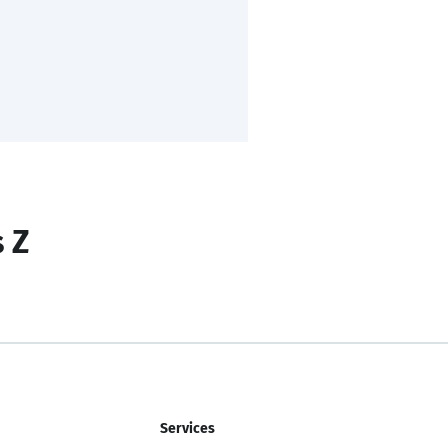
s Z
Services