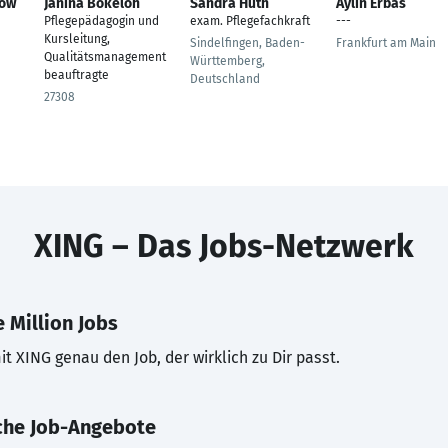
kow
Janina Bokeloh
Sandra Huth
Aylin Erbas
Pflegepädagogin und
exam. Pflegefachkraft
---
Kursleitung,
Sindelfingen, Baden-
Frankfurt am Main
Qualitätsmanagement
Württemberg,
beauftragte
Deutschland
27308
XING – Das Jobs-Netzwerk
 Million Jobs
t XING genau den Job, der wirklich zu Dir passt.
che Job-Angebote