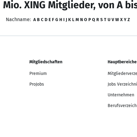
 Mio. XING Mitglieder, von A bi
Nachname:
A
B
C
D
E
F
G
H
I
J
K
L
M
N
O
P
Q
R
S
T
U
V
W
X
Y
Z
Mitgliedschaften
Hauptbereiche
Premium
Mitgliederverz
ProJobs
Jobs Verzeichn
Unternehmen
Berufsverzeich