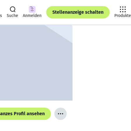
Stellenanzeige schalten
ts
Suche
Anmelden
Produkte
anzes Profil ansehen