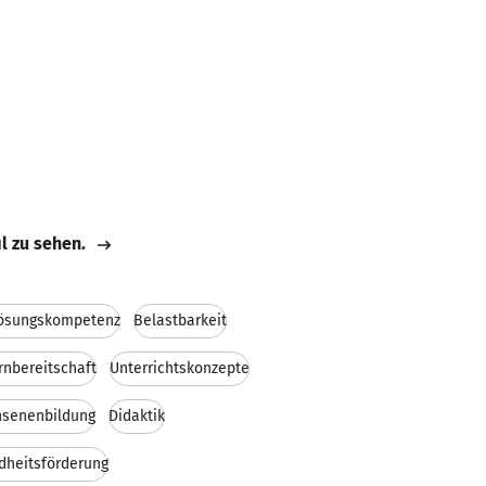
il zu sehen.
ösungskompetenz
Belastbarkeit
rnbereitschaft
Unterrichtskonzepte
hsenenbildung
Didaktik
dheitsförderung