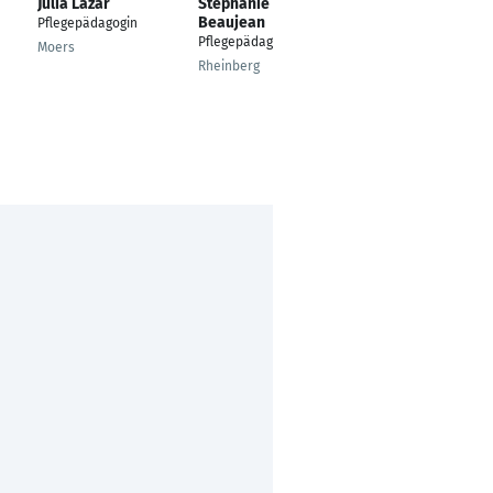
Julia Lazar
Stephanie
Kira Voß
Beaujean
Pflegepädagogin
Gesundheits- und
Pflegepädagogin
Kinderkrankenpfleger
Moers
Rheinberg
Mainz