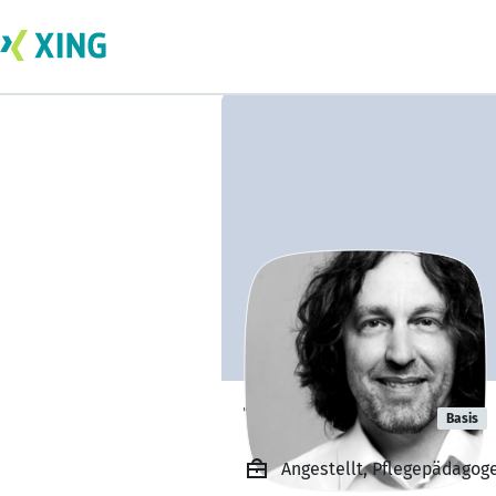
Timo Stoffels
Basis
Angestellt, Pflegepädagog