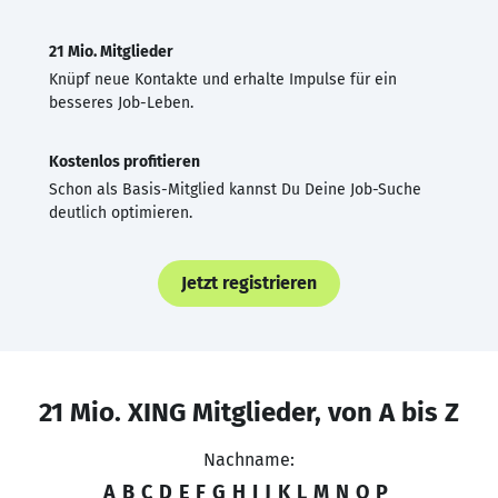
21 Mio. Mitglieder
Knüpf neue Kontakte und erhalte Impulse für ein
besseres Job-Leben.
Kostenlos profitieren
Schon als Basis-Mitglied kannst Du Deine Job-Suche
deutlich optimieren.
Jetzt registrieren
21 Mio. XING Mitglieder, von A bis Z
Nachname:
A
B
C
D
E
F
G
H
I
J
K
L
M
N
O
P