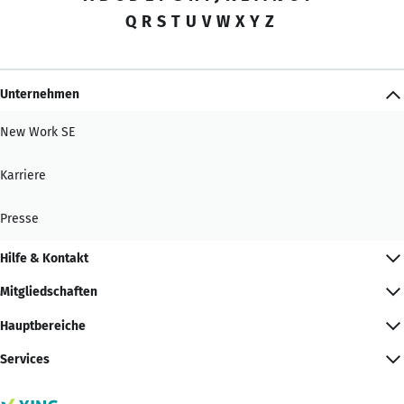
Q
R
S
T
U
V
W
X
Y
Z
Unternehmen
New Work SE
Karriere
Presse
Hilfe & Kontakt
Mitgliedschaften
Hauptbereiche
Services