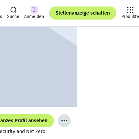
Stellenanzeige schalten
ts
Suche
Anmelden
Produkte
anzes Profil ansehen
Security and Net Zero