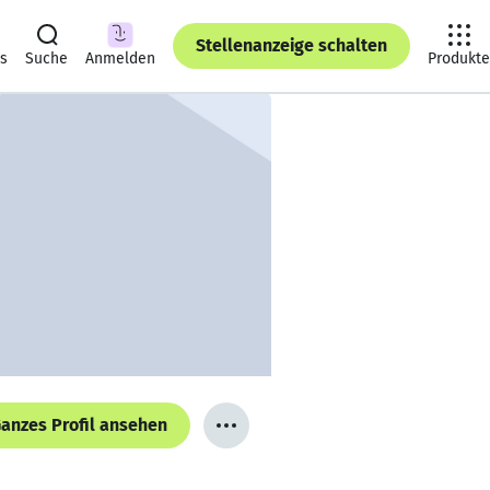
Stellenanzeige schalten
ts
Suche
Anmelden
Produkte
anzes Profil ansehen