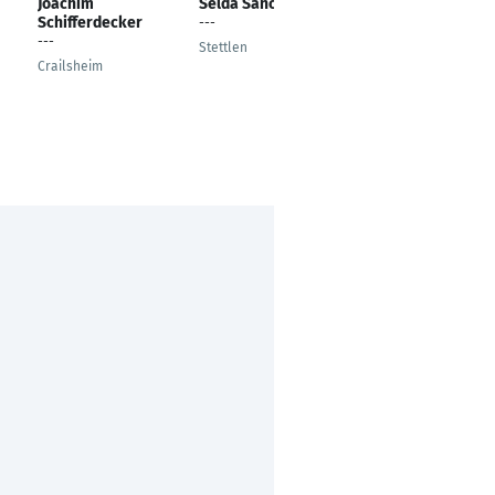
Joachim
Selda Sanci
Artur Pivovorchuk
Schifferdecker
---
Monteur
---
Stettlen
Berlin
Crailsheim