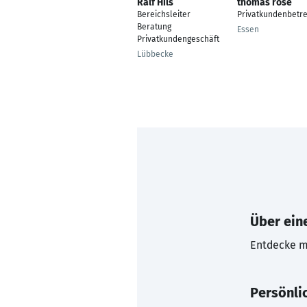
Ralf Hils
thomas rose
Bereichsleiter
Privatkundenbetr
Beratung
Essen
Privatkundengeschäft
Lübbecke
Über eine
Entdecke mi
Persönli