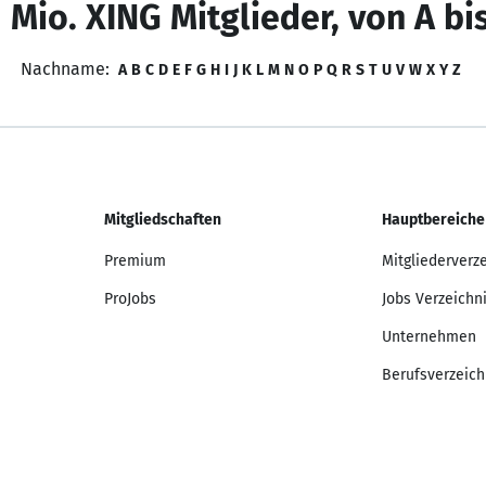
 Mio. XING Mitglieder, von A bi
Nachname:
A
B
C
D
E
F
G
H
I
J
K
L
M
N
O
P
Q
R
S
T
U
V
W
X
Y
Z
Mitgliedschaften
Hauptbereiche
Premium
Mitgliederverz
ProJobs
Jobs Verzeichn
Unternehmen
Berufsverzeich