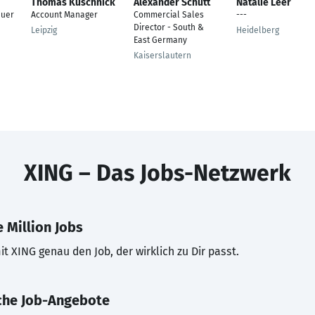
Thomas Kuschnick
Alexander Schütt
Natalie Leer
euer
Account Manager
Commercial Sales
---
Director - South &
Leipzig
Heidelberg
East Germany
Kaiserslautern
XING – Das Jobs-Netzwerk
 Million Jobs
t XING genau den Job, der wirklich zu Dir passt.
che Job-Angebote