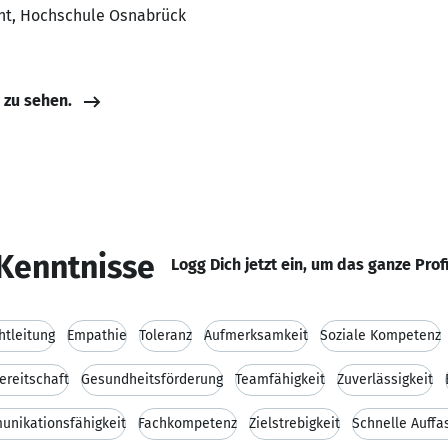
nt, Hochschule Osnabrück
e zu sehen.
Kenntnisse
Logg Dich jetzt ein, um das ganze Prof
htleitung
Empathie
Toleranz
Aufmerksamkeit
Soziale Kompetenz
ereitschaft
Gesundheitsförderung
Teamfähigkeit
Zuverlässigkeit
nikationsfähigkeit
Fachkompetenz
Zielstrebigkeit
Schnelle Auff