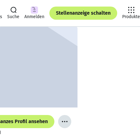
Stellenanzeige schalten
ts
Suche
Anmelden
Produkte
anzes Profil ansehen
H