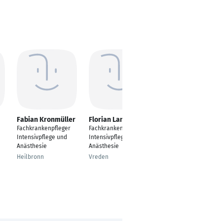
Fabian Kronmüller
Florian Lansing
Daniel Holischeck
Fachkrankenpfleger
Fachkrankenpfleger
Fachkrankenpfleger
Intensivpflege und
Intensivpflege und
Intensivpflege und
Anästhesie
Anästhesie
Anästhesie
Heilbronn
Vreden
Düsseldorf, North
Rhine-Westphalia,
Germany