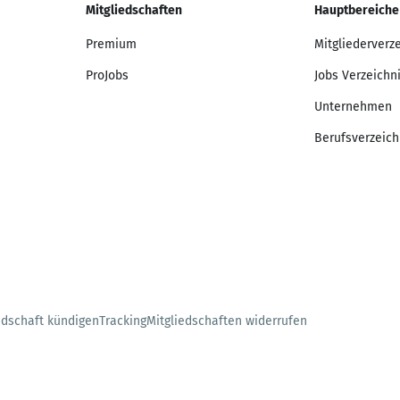
Mitgliedschaften
Hauptbereiche
Premium
Mitgliederverz
ProJobs
Jobs Verzeichn
Unternehmen
Berufsverzeich
edschaft kündigen
Tracking
Mitgliedschaften widerrufen