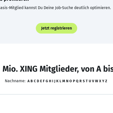
asis-Mitglied kannst Du Deine Job-Suche deutlich optimieren.
Jetzt registrieren
 Mio. XING Mitglieder, von A bi
Nachname:
A
B
C
D
E
F
G
H
I
J
K
L
M
N
O
P
Q
R
S
T
U
V
W
X
Y
Z