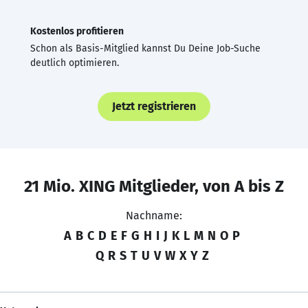
Kostenlos profitieren
Schon als Basis-Mitglied kannst Du Deine Job-Suche
deutlich optimieren.
Jetzt registrieren
21 Mio. XING Mitglieder, von A bis Z
Nachname:
A
B
C
D
E
F
G
H
I
J
K
L
M
N
O
P
Q
R
S
T
U
V
W
X
Y
Z