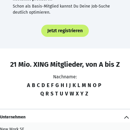
Schon als Basis-Mitglied kannst Du Deine Job-Suche
deutlich optimieren.
Jetzt registrieren
21 Mio. XING Mitglieder, von A bis Z
Nachname:
A
B
C
D
E
F
G
H
I
J
K
L
M
N
O
P
Q
R
S
T
U
V
W
X
Y
Z
Unternehmen
New Work SE