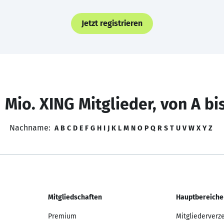
Jetzt registrieren
 Mio. XING Mitglieder, von A bi
Nachname:
A
B
C
D
E
F
G
H
I
J
K
L
M
N
O
P
Q
R
S
T
U
V
W
X
Y
Z
Mitgliedschaften
Hauptbereiche
Premium
Mitgliederverz