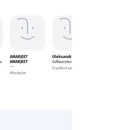
AMARJEET
Oleksandr Bortsov
Cory Withers
AMARJEET
ix
Softwaretester
Security and
---
Compliance Manager
Frankfurt am Main
Pforzheim
Ilmenau