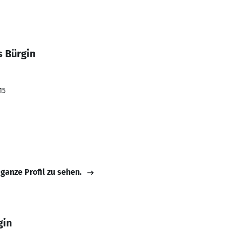
s Bürgin
15
 ganze Profil zu sehen.
gin