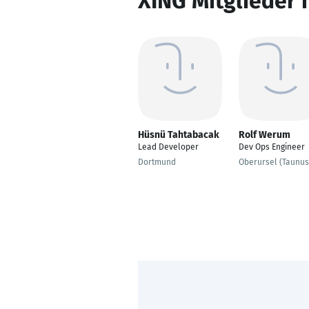
XING Mitglieder 
Hüsnü Tahtabacak
Rolf Werum
Lead Developer
Dev Ops Engineer
Dortmund
Oberursel (Taunus