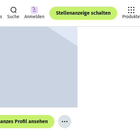
Stellenanzeige schalten
ts
Suche
Anmelden
Produkte
anzes Profil ansehen