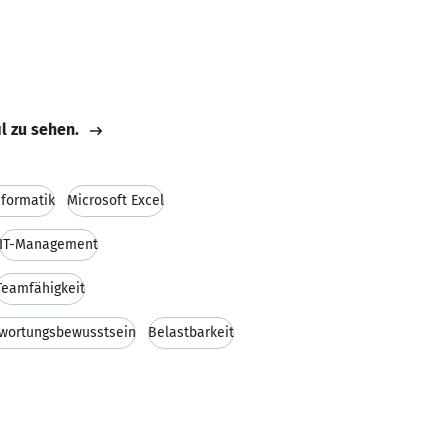
il zu sehen.
nformatik
Microsoft Excel
IT-Management
Teamfähigkeit
wortungsbewusstsein
Belastbarkeit