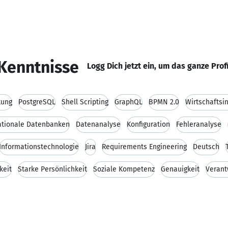
Kenntnisse
Logg Dich jetzt ein, um das ganze Prof
tung
PostgreSQL
Shell Scripting
GraphQL
BPMN 2.0
Wirtschaftsi
ationale Datenbanken
Datenanalyse
Konfiguration
Fehleranalyse
Informationstechnologie
Jira
Requirements Engineering
Deutsch
keit
Starke Persönlichkeit
Soziale Kompetenz
Genauigkeit
Verant