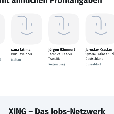
mit ähnlichen Profilangaben
sana fatima
Jürgen Hämmerl
Jaroslav Kraslan
PHP Developer
Technical Leader
System Engineer Un
Transition
Deutschland
)
Multan
Regensburg
Düsseldorf
XING – Das Jobs-Netzwerk