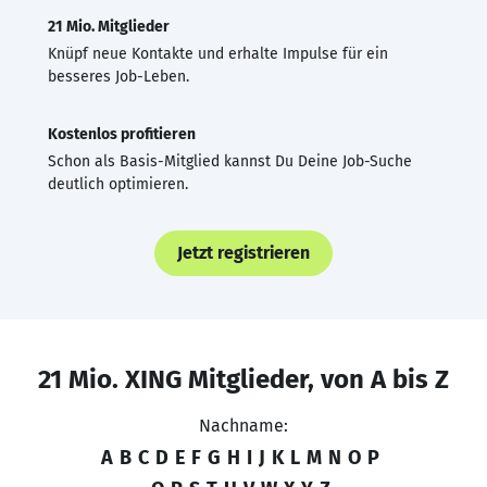
21 Mio. Mitglieder
Knüpf neue Kontakte und erhalte Impulse für ein
besseres Job-Leben.
Kostenlos profitieren
Schon als Basis-Mitglied kannst Du Deine Job-Suche
deutlich optimieren.
Jetzt registrieren
21 Mio. XING Mitglieder, von A bis Z
Nachname:
A
B
C
D
E
F
G
H
I
J
K
L
M
N
O
P