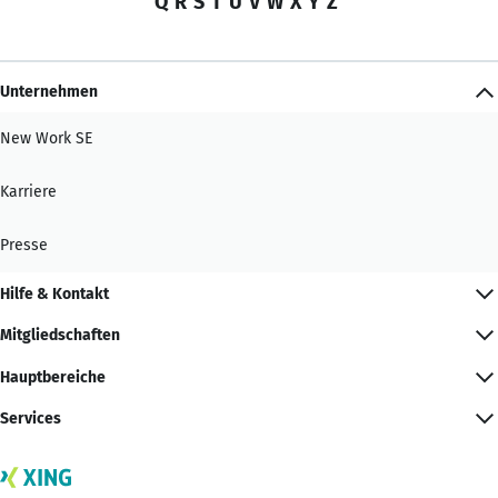
Q
R
S
T
U
V
W
X
Y
Z
Unternehmen
New Work SE
Karriere
Presse
Hilfe & Kontakt
Mitgliedschaften
Hauptbereiche
Services