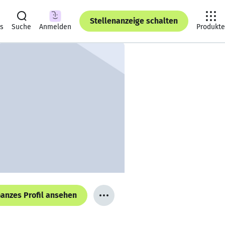
Stellenanzeige schalten
ts
Suche
Anmelden
Produkte
anzes Profil ansehen