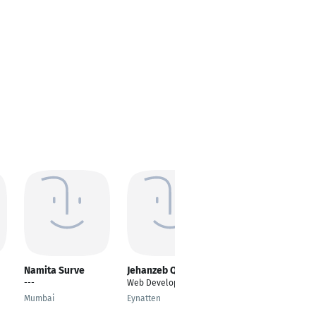
Namita Surve
Jehanzeb Qureshi
Nadja Krumm
---
Web Developer
Web Developer, Head
of Web
Mumbai
Eynatten
Stuttgart