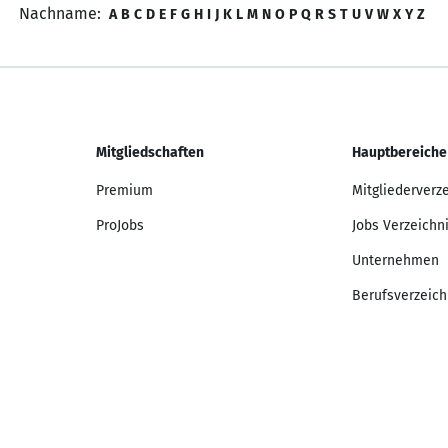
Nachname:
A
B
C
D
E
F
G
H
I
J
K
L
M
N
O
P
Q
R
S
T
U
V
W
X
Y
Z
Mitgliedschaften
Hauptbereiche
Premium
Mitgliederverz
ProJobs
Jobs Verzeichn
Unternehmen
Berufsverzeich