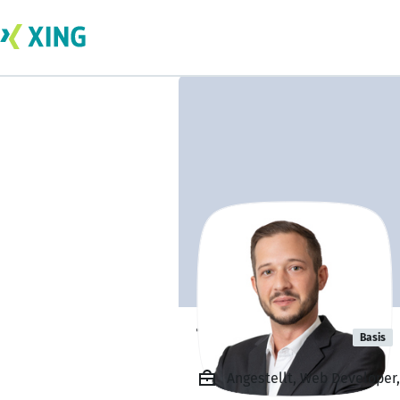
Tobias Galler
Basis
Angestellt, Web Develope