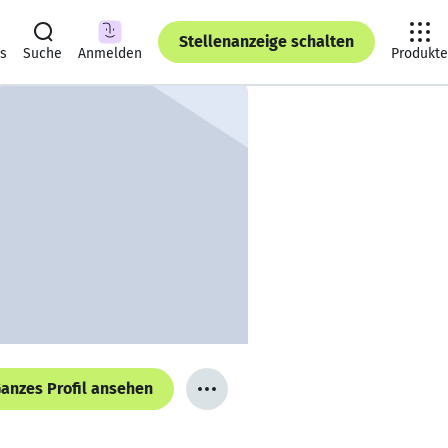
Stellenanzeige schalten
ts
Suche
Anmelden
Produkte
anzes Profil ansehen