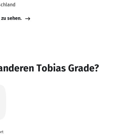
schland
e zu sehen.
 anderen Tobias Grade?
rt