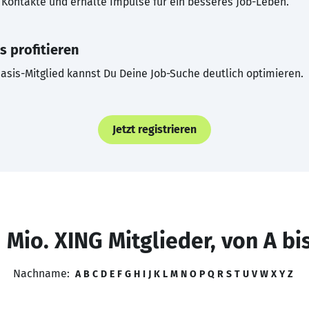
Kontakte und erhalte Impulse für ein besseres Job-Leben.
s profitieren
asis-Mitglied kannst Du Deine Job-Suche deutlich optimieren.
Jetzt registrieren
 Mio. XING Mitglieder, von A bi
Nachname:
A
B
C
D
E
F
G
H
I
J
K
L
M
N
O
P
Q
R
S
T
U
V
W
X
Y
Z