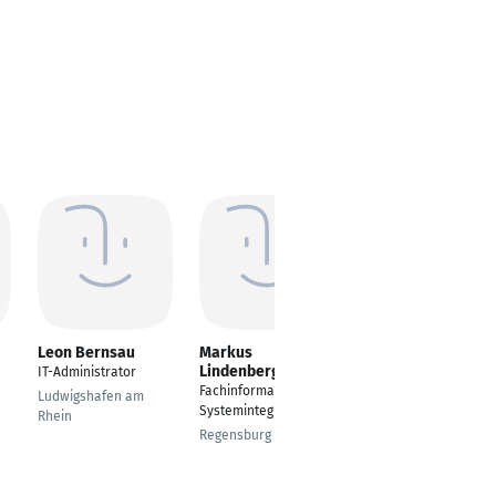
Leon Bernsau
Markus
Marco Finzel
Lindenberg
IT-Administrator
---
Fachinformatiker für
Ludwigshafen am
Adelsdorf
Systemintegration
Rhein
Regensburg