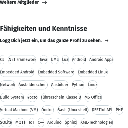
Weitere Mitglieder
Fähigkeiten und Kenntnisse
Logg Dich jetzt ein, um das ganze Profil zu sehen.
C#
.NET Framework
Java
UML
Lua
Android
Android Apps
Embedded Android
Embedded Software
Embedded Linux
Network
Ausbilderschein
Ausbilder
Python
Linux
Build System
Yocto
Führerschein Klasse B
MS Office
Virtual Machine (VM)
Docker
Bash (Unix shell)
RESTful API
PHP
SQLite
MQTT
IoT
C++
Arduino
Sphinx
XML-Technologien