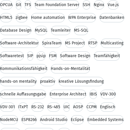
OPCUA
Git
TFS
Team Foundation Server
SSH
Nginx
Vue.js
HTML5
zigbee
Home automation
WPA Enterprise
Datenbanken
Database Design
MySQL
Teamleiter
MS-SQL
Software-Architektur
SpiraTeam
MS Project
RTSP
Multicasting
Softwaretest
SIP
pjsip
FSM
Software Design
Teamfähigkeit
Kommunikationsfähigkeit
Hands-on-Mentalität
hands-on mentality
proaktiv
kreative Lösungsfindung
schnelle Auffasungsgabe
Enterprise Architect
IBIS
VDV-300
VDV-301
ITxPT
RS-232
RS-485
UIC
AOSP
CCPM
Englisch
NodeMCU
ESP8266
Android Studio
Eclipse
Embedded Systems