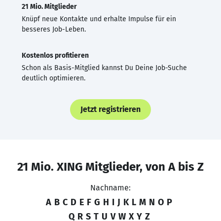
21 Mio. Mitglieder
Knüpf neue Kontakte und erhalte Impulse für ein
besseres Job-Leben.
Kostenlos profitieren
Schon als Basis-Mitglied kannst Du Deine Job-Suche
deutlich optimieren.
Jetzt registrieren
21 Mio. XING Mitglieder, von A bis Z
Nachname:
A
B
C
D
E
F
G
H
I
J
K
L
M
N
O
P
Q
R
S
T
U
V
W
X
Y
Z