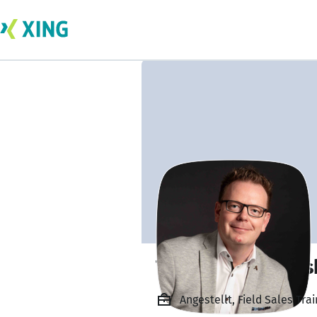
Tobias Wilschews
Angestellt, Field Sales T