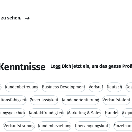
e zu sehen.
Kenntnisse
Logg Dich jetzt ein, um das ganze Prof
b
Kundenbetreuung
Business Development
Verkauf
Deutsch
Ges
ionsfähigkeit
Zuverlässigkeit
Kundenorientierung
Verkaufstalent
lungsgeschick
Kontaktfreudigkeit
Marketing & Sales
Handel
Akqu
Verkaufstraining
Kundenbeziehung
Überzeugungskraft
Einzelhan