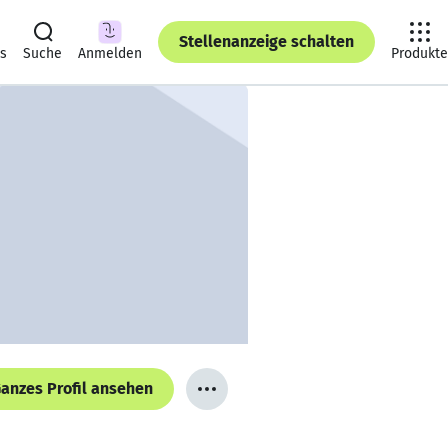
Stellenanzeige schalten
ts
Suche
Anmelden
Produkte
anzes Profil ansehen