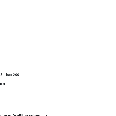
2
8 - Juni 2001
nn
 ganze Profil zu sehen.