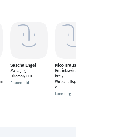
k
Sascha Engel
Nico Krause
Thomas Breuling
Managing
Betriebswirtschaftsle
Mitglied der
Director/CEO
hre /
Geschäftsleitung
im
Wirtschaftspsychologi
Frauenfeld
Stuttgart
e
Lüneburg