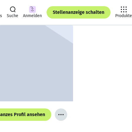
Stellenanzeige schalten
ts
Suche
Anmelden
Produkte
anzes Profil ansehen