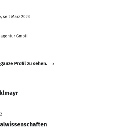
, seit März 2023
iaagentur GmbH
 ganze Profil zu sehen.
nklmayr
22
ialwissenschaften