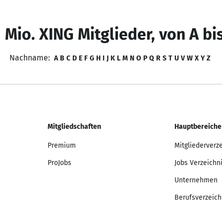
 Mio. XING Mitglieder, von A bi
Nachname:
A
B
C
D
E
F
G
H
I
J
K
L
M
N
O
P
Q
R
S
T
U
V
W
X
Y
Z
Mitgliedschaften
Hauptbereiche
Premium
Mitgliederverz
ProJobs
Jobs Verzeichn
Unternehmen
Berufsverzeich