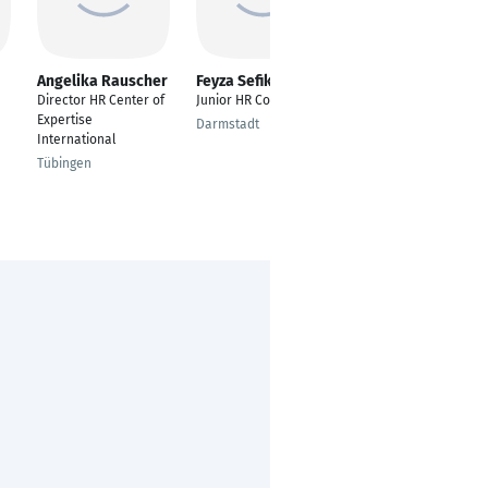
Angelika Rauscher
Feyza Sefika Akyüz
Ferdai Baysal
Director HR Center of
Junior HR Consultant
HR Business Partner
Expertise
Operations
Darmstadt
International
Dillenburg
Tübingen