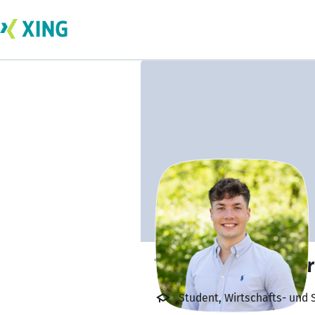
Tobias Winklmayr
Student, Wirtschafts- und 